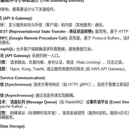
件与子系统设计 (The Building Blocks)
种架构，都需要设计以下关键组件。
 (API & Gateway):
设计：
定义服务如何与外部（客户端）和内部（其他服务）通信。
EST (Representational State Transfer - 表征状态转移):
最常用，基于 HTT
RPC (Google Remote Procedure Call):
高性能，基于 Protocol Buffers
间通信。
raphQL:
允许客户端精确请求所需数据，避免数据冗余。
关 (API Gateway):
系统的统一入口。
职责：
请求路由、负载均衡、身份认证、限流（Rate Limiting）、日志记录。
选型：
Nginx, Kong, Traefik, 或云服务商提供的网关 (如 AWS API Gateway)。
ervice Communication):
 (Synchronous):
请求方等待响应（如 HTTP, gRPC）。适用于需要立即
 (Asynchronous):
通过消息传递实现解耦。
技术：
消息队列 (Message Queue)
（如 RabbitMQ）或
事件流平台 (Event Stre
pache Kafka）。
优势：
削峰填谷（处理瞬时高并发）、提高系统韧性（服务B宕机，服务A仍可
解耦服务。
ata Storage):