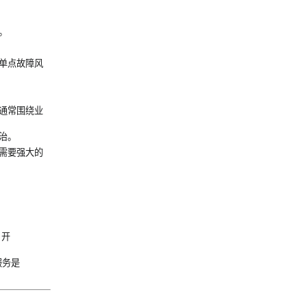
。
单点故障风
通常围绕业
治。
需要强大的
）开
服务是