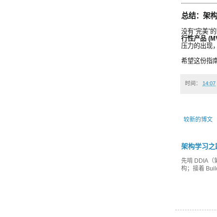
总结：架
没有“完美”
行性产品 (M
压力的出现
希望这份指
时间：
14:07
较新的博文
架构学习之
先啃 DDIA（
构；接着 Buildi