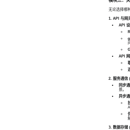
模块三：关键组
无论选择哪
1. API 与网关
API 
R
g
G
API 网
2. 服务通信 (S
同步通信
景。
异步通信
A
3. 数据存储 (D