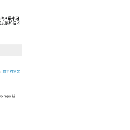
始终从
最小可
的发展和技术
较早的博文
 repo 结