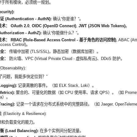
穿于所有模块，必须统一规划。
urity):
(Authentication - AuthN):
确认“你是谁？”。
技术：
OAuth 2.0
,
OIDC (OpenID Connect)
,
JWT (JSON Web Tokens)
。
thorization - AuthZ):
确认“你能做什么？”。
技术：
RBAC (Role-Based Access Control - 基于角色的访问控制)
, ABAC (Att
ccess Control)。
全：
传输中加密 (TLS/SSL)，静态加密（数据库加密）。
全：
防火墙、VPC (Virtual Private Cloud - 虚拟私有云)、DDoS 防护。
servability):
了问题，我能多快定位到？”
ogging):
记录离散的事件。（如 ELK Stack, Loki）。
etrics):
聚合的、可量化的数据（如 CPU 使用率、请求 QPS）。（如 Prometh
ana）。
racing):
记录一个请求在分布式系统中的完整路径。（如 Jaeger, OpenTeleme
lasticity & Resilience):
障和负载变化的能力。
(Load Balancing):
在多个实例间分配流量。