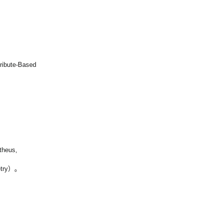
ribute-Based
eus,
try）。