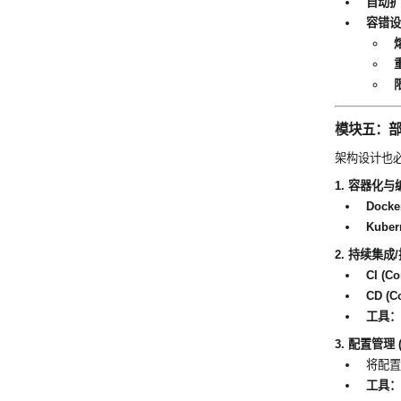
自动扩缩容
容错设计 
熔
重
限
模块五：部署与
架构设计也
1. 容器化与编排 
Docke
Kubern
2. 持续集成/
CI (Co
CD (C
工具：
3. 配置管理 (C
将配置
工具：