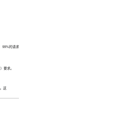
如：99%的请求
？
》）要求。
”。这