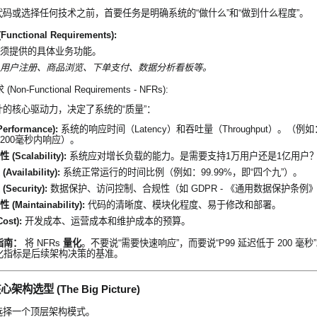
码或选择任何技术之前，首要任务是明确系统的“做什么”和“做到什么程度”。
unctional Requirements):
须提供的具体业务功能。
用户注册、商品浏览、下单支付、数据分析看板等。
Non-Functional Requirements - NFRs):
的核心驱动力，决定了系统的“质量”：
erformance):
系统的响应时间（Latency）和吞吐量（Throughput）。（例
200毫秒内响应）。
(Scalability):
系统应对增长负载的能力。是需要支持1万用户还是1亿用户
Availability):
系统正常运行的时间比例（例如：99.99%，即“四个九”）。
Security):
数据保护、访问控制、合规性（如 GDPR - 《通用数据保护条例
(Maintainability):
代码的清晰度、模块化程度、易于修改和部署。
ost):
开发成本、运营成本和维护成本的预算。
指南：
将 NFRs
量化
。不要说“需要快速响应”，而要说“P99 延迟低于 200 毫秒
化指标是后续架构决策的基准。
构选型 (The Big Picture)
选择一个顶层架构模式。