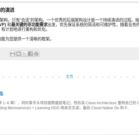
构的演进
的架构，只有“合适”的架构。一个优秀的后端架构设计是一个持续演进的过程。
VP)
和
最关键的非功能需求
出发，优先保证系统的简洁和可维护性，随着业务
，有计划地进行重构和优化。
南能为您提供一个清晰的框架。
主页
路
第 1–6 章），同时拿手头项目做数据层笔记；然后读 Clean Architecture 重构自己的 Go
ng Microservices + Learning DDD 两本交叉读；最后 Cloud Native Go 和 P...