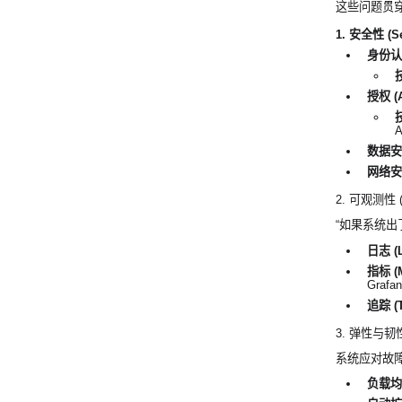
这些问题贯
1. 安全性 (Sec
身份认证 
授权 (Au
A
数据安
网络安
2. 可观测性 (Ob
“如果系统出
日志 (L
指标 (M
Graf
追踪 (T
3. 弹性与韧性 (E
系统应对故
负载均衡 