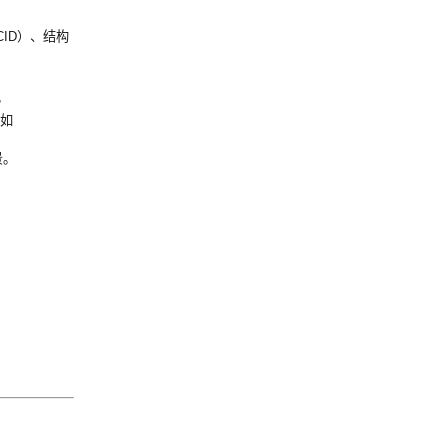
ACID）、结构
。
（如
景。