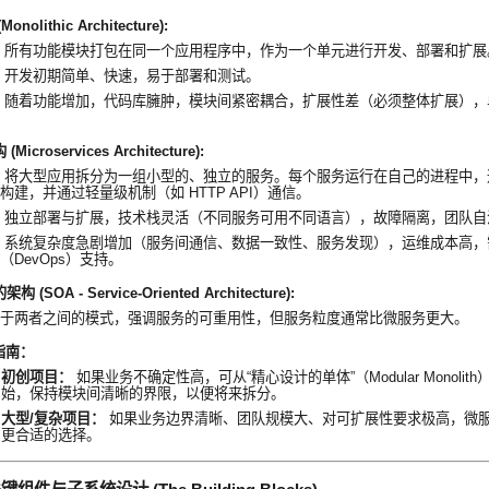
nolithic Architecture):
所有功能模块打包在同一个应用程序中，作为一个单元进行开发、部署和扩展
开发初期简单、快速，易于部署和测试。
随着功能增加，代码库臃肿，模块间紧密耦合，扩展性差（必须整体扩展），
Microservices Architecture):
将大型应用拆分为一组小型的、独立的服务。每个服务运行在自己的进程中，
构建，并通过轻量级机制（如 HTTP API）通信。
独立部署与扩展，技术栈灵活（不同服务可用不同语言），故障隔离，团队自
系统复杂度急剧增加（服务间通信、数据一致性、服务发现），运维成本高，
（DevOps）支持。
 (SOA - Service-Oriented Architecture):
于两者之间的模式，强调服务的可重用性，但服务粒度通常比微服务更大。
指南：
初创项目：
如果业务不确定性高，可从“精心设计的单体”（Modular Monolith
始，保持模块间清晰的界限，以便将来拆分。
大型/复杂项目：
如果业务边界清晰、团队规模大、对可扩展性要求极高，微
更合适的选择。