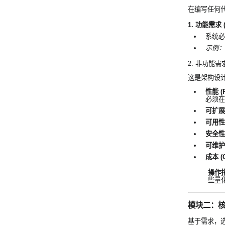
在编写任何代
1. 功能需求 (F
系统必
示例：
2. 非功能需求 (
这是架构设计
性能 (P
必须在
可扩展性 
可用性 (
安全性 (
可维护性 
成本 (C
操作
些量
模块二：核心架
基于需求，